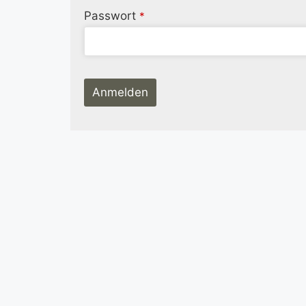
Passwort
*
Anmelden
Phone
Number
*